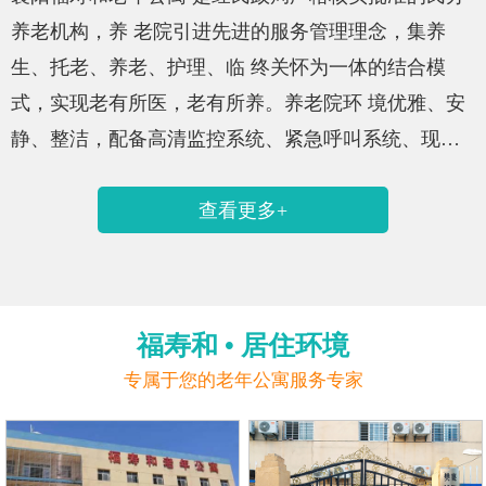
养老机构，养 老院引进先进的服务管理理念，集养
生、托老、养老、护理、临 终关怀为一体的结合模
式，实现老有所医，老有所养。养老院环 境优雅、安
静、整洁，配备高清监控系统、紧急呼叫系统、现代
化消防系统，提供老年人安全居住环境。福寿和老年
查看更多+
公寓內有专业中医健康康复调理师，针对中风偏瘫后
遗症，高血压等慢性病有独特调理方法。单人间、双
人间、三人间 均配有超大液晶电视、家具、独立卫生
间、淋浴间、24小时供应热 水，同时配有中心洗衣
福寿和 • 居住环境
房、室内外活动场地，适合各类消费层次老 人入住。
专属于您的老年公寓服务专家
我们的使命：对老人提供持续性康复护理，尊重老人
的独特…